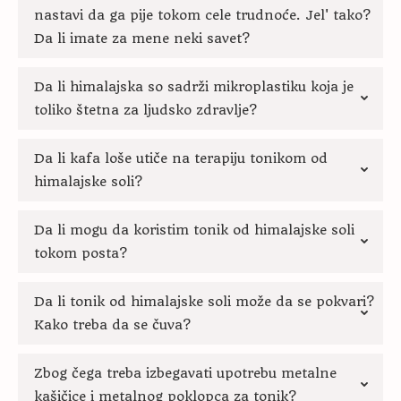
nastavi da ga pije tokom cele trudnoće. Jel' tako?
Da li imate za mene neki savet?
Da li himalajska so sadrži mikroplastiku koja je
toliko štetna za ljudsko zdravlje?
Da li kafa loše utiče na terapiju tonikom od
himalajske soli?
Da li mogu da koristim tonik od himalajske soli
tokom posta?
Da li tonik od himalajske soli može da se pokvari?
Kako treba da se čuva?
Zbog čega treba izbegavati upotrebu metalne
kašičice i metalnog poklopca za tonik?