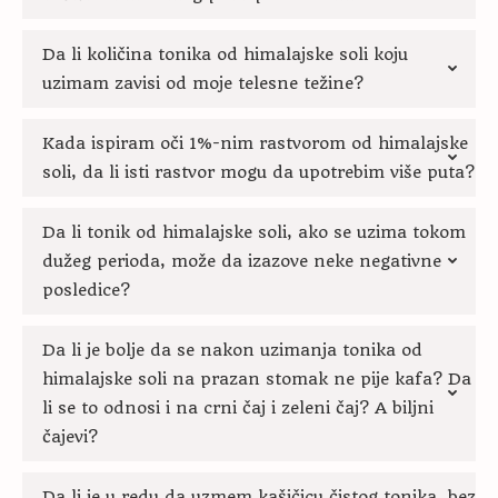
Da li količina tonika od himalajske soli koju
uzimam zavisi od moje telesne težine?
Kada ispiram oči 1%-nim rastvorom od himalajske
soli, da li isti rastvor mogu da upotrebim više puta?
Da li tonik od himalajske soli, ako se uzima tokom
dužeg perioda, može da izazove neke negativne
posledice?
Da li je bolje da se nakon uzimanja tonika od
himalajske soli na prazan stomak ne pije kafa? Da
li se to odnosi i na crni čaj i zeleni čaj? A biljni
čajevi?
Da li je u redu da uzmem kašičicu čistog tonika, bez