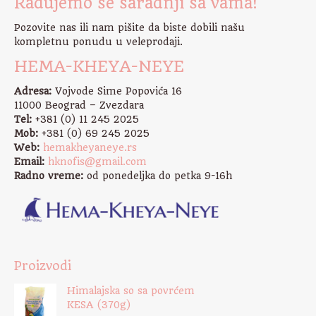
Radujemo se saradnji sa vama!
Pozovite nas ili nam pišite da biste dobili našu
kompletnu ponudu u veleprodaji.
HEMA-KHEYA-NEYE
Adresa:
Vojvode Sime Popovića 16
11000 Beograd – Zvezdara
Tel:
+381 (0) 11 245 2025
Mob:
+381 (0) 69 245 2025
Web:
hemakheyaneye.rs
Email:
hknofis@gmail.com
Radno vreme:
od ponedeljka do petka 9-16h
Proizvodi
Himalajska so sa povrćem
KESA (370g)