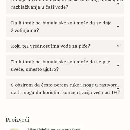
razblaživanja u čaši vode?
Da li tonik od himalajske soli može da se daje
životinjama?
Koju pH vrednost ima vode za piće?
Da li tonik od himalajske soli može da se pije
uveče, umesto ujutro?
S obzirom da često perem ruke i noge u rastvoru,
da li mogu da koristim koncentraciju veću od 1%?
Proizvodi