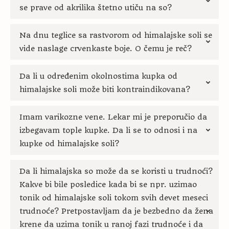
se prave od akrilika štetno utiču na so?
Na dnu teglice sa rastvorom od himalajske soli se
vide naslage crvenkaste boje. O čemu je reč?
Da li u određenim okolnostima kupka od
himalajske soli može biti kontraindikovana?
Imam varikozne vene. Lekar mi je preporučio da
izbegavam tople kupke. Da li se to odnosi i na
kupke od himalajske soli?
Da li himalajska so može da se koristi u trudnoći?
Kakve bi bile posledice kada bi se npr. uzimao
tonik od himalajske soli tokom svih devet meseci
trudnoće? Pretpostavljam da je bezbedno da žena
krene da uzima tonik u ranoj fazi trudnoće i da