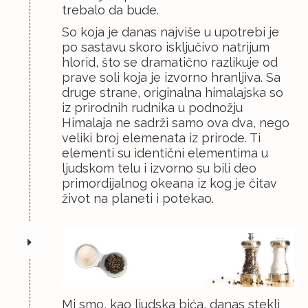
trebalo da bude.
So koja je danas najviše u upotrebi je
po sastavu skoro isključivo natrijum
hlorid, što se dramatično razlikuje od
prave soli koja je izvorno hranljiva. Sa
druge strane, originalna himalajska so
iz prirodnih rudnika u podnožju
Himalaja ne sadrži samo ova dva, nego
veliki broj elemenata iz prirode. Ti
elementi su identični elementima u
ljudskom telu i izvorno su bili deo
primordijalnog okeana iz kog je čitav
život na planeti i potekao.
Mi smo, kao ljudska bića, danas stekli