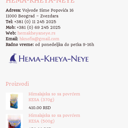
HEMA-KHEYA-NEYE
Adresa:
Vojvode Sime Popovića 16
11000 Beograd – Zvezdara
Tel:
+381 (0) 11 245 2025
Mob:
+381 (0) 69 245 2025
Web:
hemakheyaneye.rs
Email:
hknofis@gmail.com
Radno vreme:
od ponedeljka do petka 9-16h
Proizvodi
Himalajska so sa povrćem
KESA (370g)
410.00
RSD
Himalajska so sa povrćem
KESA (500g)