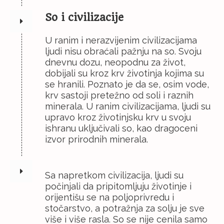
So i civilizacije
U ranim i nerazvijenim civilizacijama
ljudi nisu obraćali pažnju na so. Svoju
dnevnu dozu, neopodnu za život,
dobijali su kroz krv životinja kojima su
se hranili. Poznato je da se, osim vode,
krv sastoji pretežno od soli i raznih
minerala. U ranim civilizacijama, ljudi su
upravo kroz životinjsku krv u svoju
ishranu uključivali so, kao dragoceni
izvor prirodnih minerala.
Sa napretkom civilizacija, ljudi su
počinjali da pripitomljuju životinje i
orijentišu se na poljoprivredu i
stočarstvo, a potražnja za solju je sve
više i više rasla. So se nije cenila samo