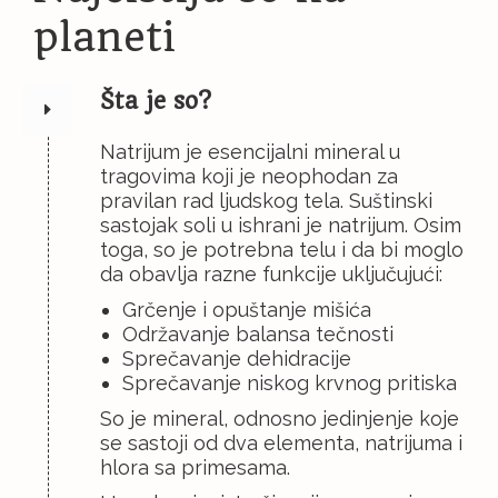
planeti
Šta je so?
Natrijum je esencijalni mineral u
tragovima koji je neophodan za
pravilan rad ljudskog tela. Suštinski
sastojak soli u ishrani je natrijum. Osim
toga, so je potrebna telu i da bi moglo
da obavlja razne funkcije uključujući:
Grčenje i opuštanje mišića
Održavanje balansa tečnosti
Sprečavanje dehidracije
Sprečavanje niskog krvnog pritiska
So je mineral, odnosno jedinjenje koje
se sastoji od dva elementa, natrijuma i
hlora sa primesama.