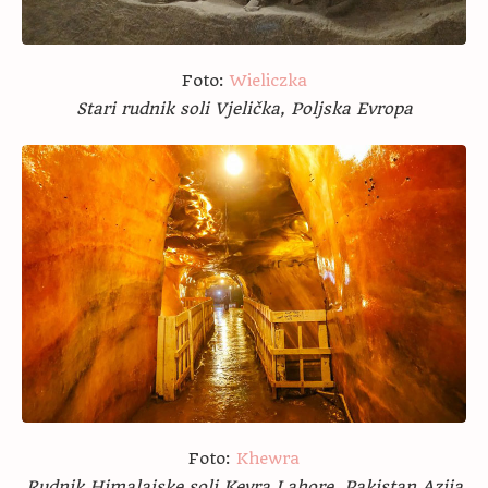
Foto:
Wieliczka
Stari rudnik soli Vjelička, Poljska Evropa
Foto:
Khewra
Rudnik Himalajske soli Kevra Lahore, Pakistan Azija