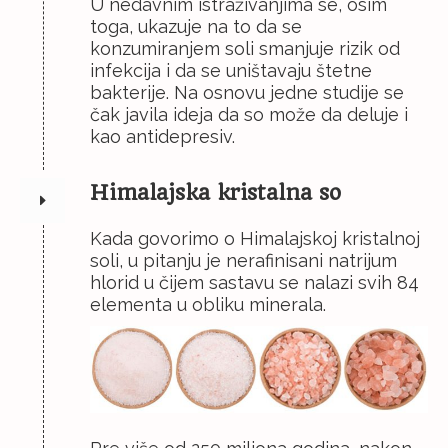
U nedavnim istraživanjima se, osim
toga, ukazuje na to da se
konzumiranjem soli smanjuje rizik od
infekcija i da se uništavaju štetne
bakterije. Na osnovu jedne studije se
čak javila ideja da so može da deluje i
kao antidepresiv.
Himalajska kristalna so
Kada govorimo o Himalajskoj kristalnoj
soli, u pitanju je nerafinisani natrijum
hlorid u čijem sastavu se nalazi svih 84
elementa u obliku minerala.