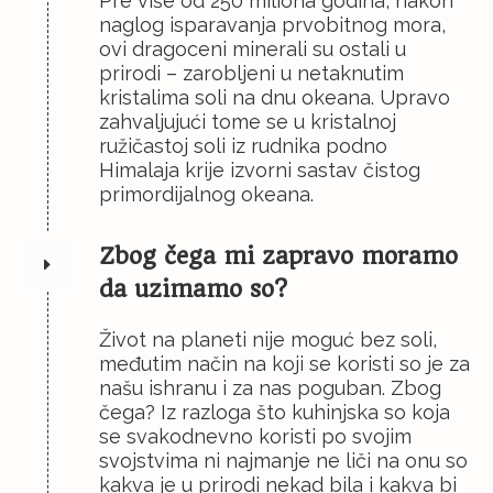
Pre više od 250 miliona godina, nakon
naglog isparavanja prvobitnog mora,
ovi dragoceni minerali su ostali u
prirodi – zarobljeni u netaknutim
kristalima soli na dnu okeana. Upravo
zahvaljujući tome se u kristalnoj
ružičastoj soli iz rudnika podno
Himalaja krije izvorni sastav čistog
primordijalnog okeana.
Zbog čega mi zapravo moramo
da uzimamo so?
Život na planeti nije moguć bez soli,
međutim način na koji se koristi so je za
našu ishranu i za nas poguban. Zbog
čega? Iz razloga što kuhinjska so koja
se svakodnevno koristi po svojim
svojstvima ni najmanje ne liči na onu so
kakva je u prirodi nekad bila i kakva bi