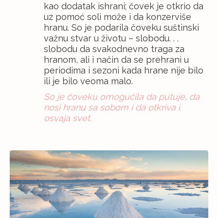
kao dodatak ishrani; čovek je otkrio da
uz pomoć soli može i da konzerviše
hranu. So je podarila čoveku suštinski
važnu stvar u životu – slobodu. . .
slobodu da svakodnevno traga za
hranom, ali i način da se prehrani u
periodima i sezoni kada hrane nije bilo
ili je bilo veoma malo.
So je čoveku omogućila da putuje, da
nosi hranu sa sobom i da otkriva i
osvaja svet.