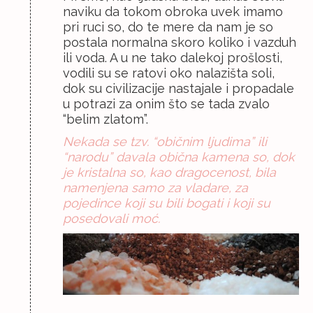
naviku da tokom obroka uvek imamo
pri ruci so, do te mere da nam je so
postala normalna skoro koliko i vazduh
ili voda. A u ne tako dalekoj prošlosti,
vodili su se ratovi oko nalazišta soli,
dok su civilizacije nastajale i propadale
u potrazi za onim što se tada zvalo
“belim zlatom”.
Nekada se tzv. “običnim ljudima” ili
“narodu” davala obična kamena so, dok
je kristalna so, kao dragocenost, bila
namenjena samo za vladare, za
pojedince koji su bili bogati i koji su
posedovali moć.