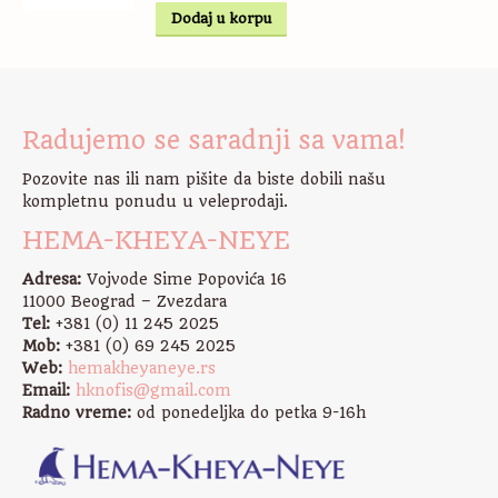
Dodaj u korpu
Radujemo se saradnji sa vama!
Pozovite nas ili nam pišite da biste dobili našu
kompletnu ponudu u veleprodaji.
HEMA-KHEYA-NEYE
Adresa:
Vojvode Sime Popovića 16
11000 Beograd – Zvezdara
Tel:
+381 (0) 11 245 2025
Mob:
+381 (0) 69 245 2025
Web:
hemakheyaneye.rs
Email:
hknofis@gmail.com
Radno vreme:
od ponedeljka do petka 9-16h