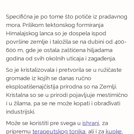
Specifična je po tome što potiče iz pradavnog
mora. Prilikom tektonskog formiranja
Himalajskog lanca so je dospela ispod
površine zemlje i taložila se na dubini od 400-
600 m, gde je ostala zaštićena hiljadama
godina od svih okolnih uticaja i zagađenja.
So je kristalizovala i pretvorila se u ružičaste
gromade iz kojih se danas ručno
eksploatišenajčistija prirodna so na Zemlji.
Kristalna so se u prirodi pojavljuje mestimično
i u žilama, pa se ne može kopati i obrađivati
industrijski.
Može se koristiti pre svega u
ishrani
, za
pripremu
terapeutskog tonika
, ali i za
kupke
,