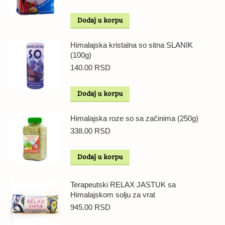
Dodaj u korpu
Himalajska kristalna so sitna SLANIK
(100g)
140.00
RSD
Dodaj u korpu
Himalajska roze so sa začinima (250g)
338.00
RSD
Dodaj u korpu
Terapeutski RELAX JASTUK sa
Himalajskom solju za vrat
945.00
RSD