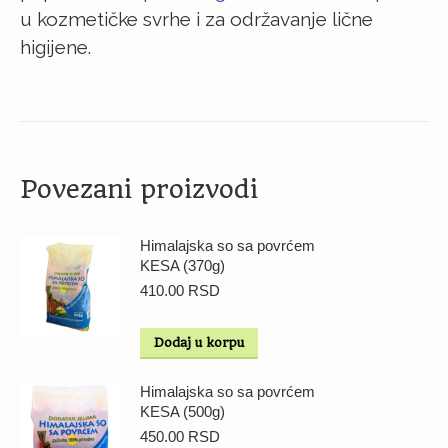
u kozmetičke svrhe i za održavanje lične
higijene.
Povezani proizvodi
Himalajska so sa povrćem
KESA (370g)
410.00
RSD
Dodaj u korpu
Himalajska so sa povrćem
KESA (500g)
450.00
RSD