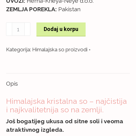
UVOZI:
Hema-Kheya-Neye d.o.o.
ZEMLJA POREKLA:
Pakistan
Himalajska
Dodaj u korpu
kristalna
so
Kategorija:
Himalajska so proizvodi
krupna
TEGLA
(350g)
količina
Opis
Himalajska kristalna so – najčistija
i najkvalitetnija so na zemlji.
Još bogatijeg ukusa od sitne soli i veoma
atraktivnog izgleda.