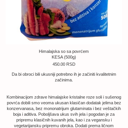
Himalajska so sa povrćem
KESA (500g)
450.00
RSD
Da bi obroci bili ukusniji potrebno ih je začiniti kvalitetnim
začinima.
Kombinacijom zdrave himalajske kristalne roze soli i sušenog
povrća dobili smo veoma ukusan klasičan dodatak jelima bez
konzervanasa, bez mononatrijum glutaminata i bez veštačkih
boja i aditiva. Poboljšava ukus svih jela i pogodan je za
pripremu klasičnih kuvanih jela, kao i za vegansku i
vegetarijansku pripremu obroka. Dodati prema ličnom