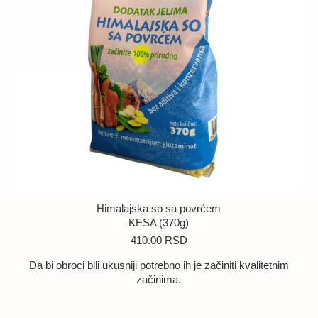
Himalajska so sa povrćem
KESA (370g)
410.00
RSD
Da bi obroci bili ukusniji potrebno ih je začiniti kvalitetnim
začinima.