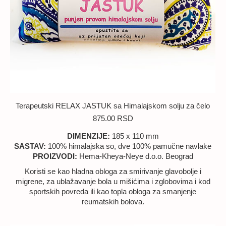
Terapeutski RELAX JASTUK sa Himalajskom solju za čelo
875.00
RSD
DIMENZIJE:
185 x 110 mm
SASTAV:
100% himalajska so, dve 100% pamučne navlake
PROIZVODI:
Hema-Kheya-Neye d.o.o. Beograd
Koristi se kao hladna obloga za smirivanje glavobolje i
migrene, za ublažavanje bola u mišićima i zglobovima i kod
sportskih povreda ili kao topla obloga za smanjenje
reumatskih bolova.