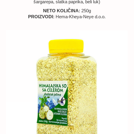
šargarepa, slatka paprika, beli luk)
NETO KOLIČINA:
250g
PROIZVODI:
Hema-Kheya-Neye d.o.o.