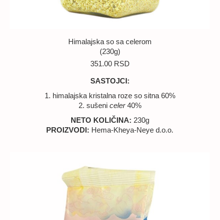
Himalajska so sa celerom
(230g)
351.00
RSD
SASTOJCI:
1. himalajska kristalna roze so sitna 60%
2. sušeni
celer
40%
NETO KOLIČINA:
230g
PROIZVODI:
Hema-Kheya-Neye d.o.o.