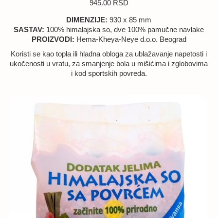
945.00
RSD
DIMENZIJE:
930 x 85 mm
SASTAV:
100% himalajska so, dve 100% pamučne navlake
PROIZVODI:
Hema-Kheya-Neye d.o.o. Beograd
Koristi se kao topla ili hladna obloga za ublažavanje napetosti i
ukočenosti u vratu, za smanjenje bola u mišićima i zglobovima
i kod sportskih povreda.