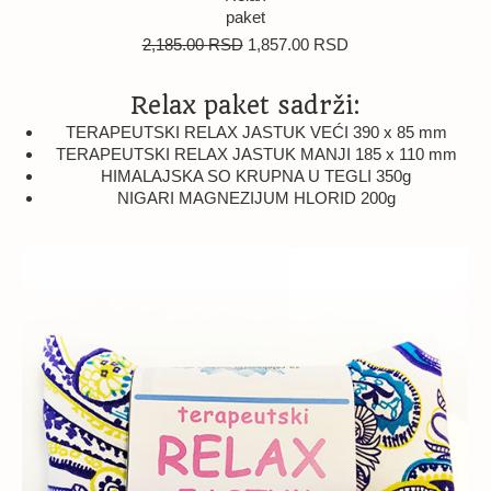
paket
Originalna
Trenutna
2,185.00
RSD
1,857.00
RSD
cena
cena
je
je:
Relax paket sadrži:
bila:
1,857.00 RSD.
2,185.00 RSD.
TERAPEUTSKI RELAX JASTUK VEĆI 390 x 85 mm
TERAPEUTSKI RELAX JASTUK MANJI 185 x 110 mm
HIMALAJSKA SO KRUPNA U TEGLI 350g
NIGARI MAGNEZIJUM HLORID 200g