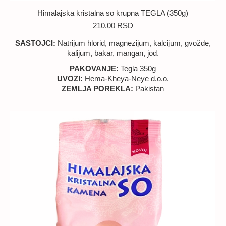
Himalajska kristalna so krupna TEGLA (350g)
210.00
RSD
SASTOJCI:
Natrijum hlorid, magnezijum, kalcijum, gvožđe,
kalijum, bakar, mangan, jod.
PAKOVANJE:
Tegla 350g
UVOZI:
Hema-Kheya-Neye d.o.o.
ZEMLJA POREKLA:
Pakistan