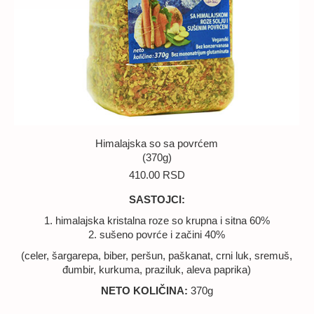
Himalajska so sa povrćem
(370g)
410.00
RSD
SASTOJCI:
1. himalajska kristalna roze so krupna i sitna 60%
2. sušeno povrće i začini 40%
(celer, šargarepa, biber, peršun, paškanat, crni luk, sremuš,
đumbir, kurkuma, praziluk, aleva paprika)
NETO KOLIČINA:
370g