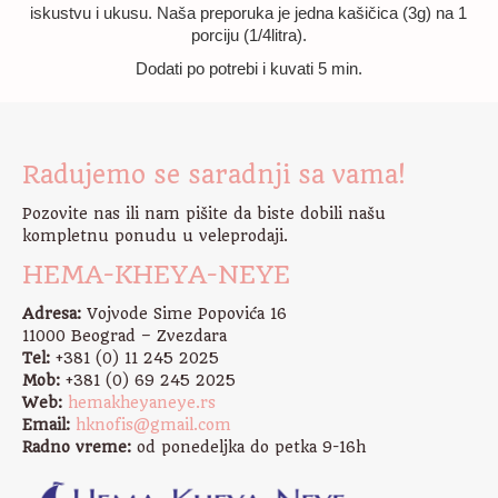
iskustvu i ukusu. Naša preporuka je jedna kašičica (3g) na 1
porciju (1/4litra).
Dodati po potrebi i kuvati 5 min.
Radujemo se saradnji sa vama!
Pozovite nas ili nam pišite da biste dobili našu
kompletnu ponudu u veleprodaji.
HEMA-KHEYA-NEYE
Adresa:
Vojvode Sime Popovića 16
11000 Beograd – Zvezdara
Tel:
+381 (0) 11 245 2025
Mob:
+381 (0) 69 245 2025
Web:
hemakheyaneye.rs
Email:
hknofis@gmail.com
Radno vreme:
od ponedeljka do petka 9-16h