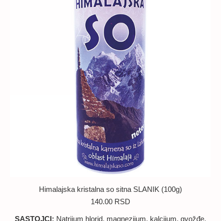
Himalajska kristalna so sitna SLANIK (100g)
140.00
RSD
SASTOJCI:
Natrijum hlorid, magnezijum, kalcijum, gvožđe,