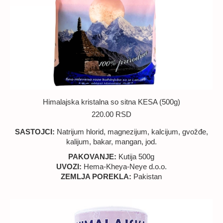
Himalajska kristalna so sitna KESA (500g)
220.00
RSD
SASTOJCI:
Natrijum hlorid, magnezijum, kalcijum, gvožđe,
kalijum, bakar, mangan, jod.
PAKOVANJE:
Kutija 500g
UVOZI:
Hema-Kheya-Neye d.o.o.
ZEMLJA POREKLA:
Pakistan