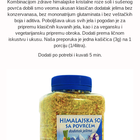
Kombinacijom zdrave himalajske kristalne roze soli i sušenog
povrća dobili smo veoma ukusan klasičan dodatak jelima bez
konzervanasa, bez mononatrijum glutaminata i bez veštačkih
boja i aditiva. Poboljšava ukus svih jela i pogodan je za
pripremu klasičnih kuvanih jela, kao i za vegansku i
vegetarijansku pripremu obroka. Dodati prema ličnom
iskustvu i ukusu. Naša preporuka je jedna kašičica (3g) na 1
porciju (1/4litra).
Dodati po potrebi i kuvati 5 min.