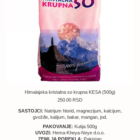
Himalajska kristalna so krupna KESA (500g)
250.00
RSD
SASTOJCI:
Natrijum hlorid, magnezijum, kalcijum,
gvožđe, kalijum, bakar, mangan, jod.
PAKOVANJE:
Kutija 500g
UVOZI:
Hema-Kheya-Neye d.o.o.
ZEMLJA POREKLA:
Pakistan