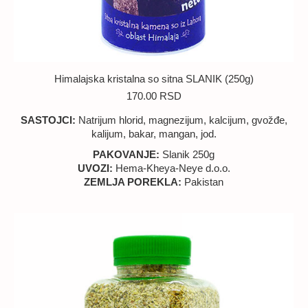
Himalajska kristalna so sitna SLANIK (250g)
170.00
RSD
SASTOJCI:
Natrijum hlorid, magnezijum, kalcijum, gvožđe,
kalijum, bakar, mangan, jod.
PAKOVANJE:
Slanik 250g
UVOZI:
Hema-Kheya-Neye d.o.o.
ZEMLJA POREKLA:
Pakistan