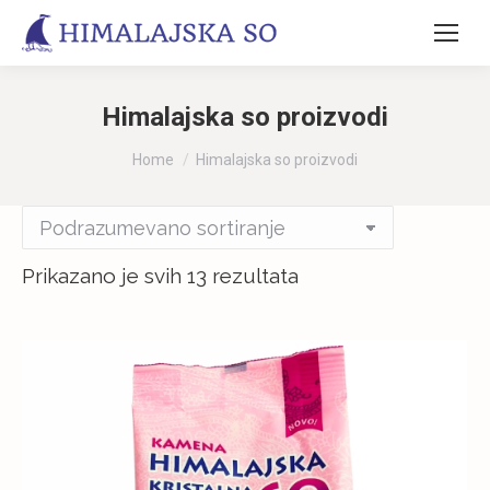
Himalajska so proizvodi
You are here:
Home
Himalajska so proizvodi
Prikazano je svih 13 rezultata