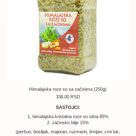
Himalajska roze so sa začinima (250g)
338.00
RSD
SASTOJCI:
1. himalajska kristalna roze so sitna 85%
2. začinsko bilje 15%
(peršun, bosiljak, majoran, ruzmarin, timijan, crni luk,